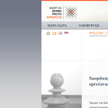
MAPA SAJTA
O KORUPCIJI
NASLOVNA
/
SAOPŠTENJE 
Saopšten
sprečava
Savet za bo
sprečavanje 