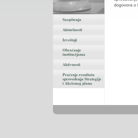
dogovora o k
Saopštenja
Aktuelnosti
Izveštaji
Obraćanje
institucijama
Aktivnosti
Praćenje rezultata
sprovođenja Strategije
i Akcionog plana