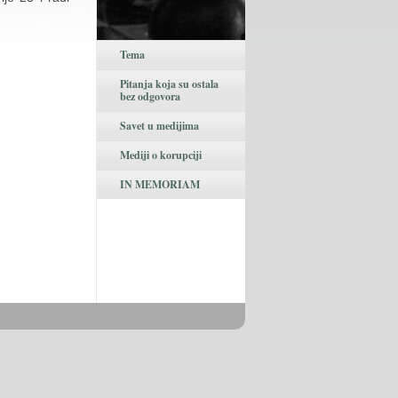
Tema
Pitanja koja su ostala
bez odgovora
Savet u medijima
Mediji o korupciji
IN MEMORIAM