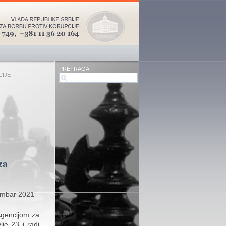
PRETRAGA:
CIJE
za
embar 2021
Agencijom za
lje 23 i radi