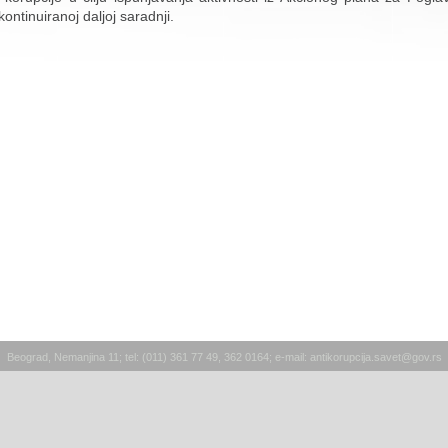
ontinuiranoj daljoj saradnji.
Beograd, Nemanjina 11; tel: (011) 361 77 49, 362 0164; e-mail:
antikorupcija.savet@gov.rs