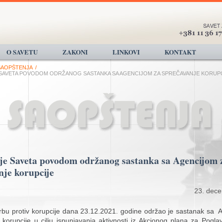
O SAVETU
ZAKONI
LINKOVI
KONTAKT
SAOPŠTENJA
/
SAVETA POVODOM ODRŽANOG SASTANKA SA AGENCIJOM ZA SPREČAVANJE KORUP
je Saveta povodom održanog sastanka sa Agencijom 
nje korupcije
23. dec
rbu protiv korupcije dana 23.12.2021. godine održao je sastanak sa 
korupcije u cilju ispunjavanja aktivnosti iz Akcionog plana za Poglav