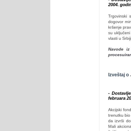
2004. godi
Trgovinski 
dogovor mini
kršenje prav
su uključeni
vlasti u Srbi
Navode iz 
procesuira
Izveštaj o
- Dostavlj
februara 2
Akcijski fon
trenutku bio
da izvrši d
Mali akciona