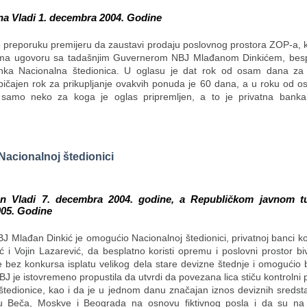
ena Vladi 1. decembra 2004. Godine
 preporuku premijeru da zaustavi prodaju poslovnog prostora ZOP-a, k
ma ugovoru sa tadašnjim Guvernerom NBJ Mlađanom Dinkićem, bespl
nka Nacionalna štedionica. U oglasu je dat rok od osam dana za 
ičajen rok za prikupljanje ovakvih ponuda je 60 dana, a u roku od 
i samo neko za koga je oglas pripremljen, a to je privatna banka
 Nacionalnoj štedionici
en Vladi 7. decembra 2004. godine, a Republičkom javnom tu
005. Godine
 Mlađan Dinkić je omogućio Nacionalnoj štedionici, privatnoj banci ko
 i Vojin Lazarević, da besplatno koristi opremu i poslovni prostor b
je bez konkursa isplatu velikog dela stare devizne štednje i omogućio
 NBJ je istovremeno propustila da utvrdi da povezana lica stiču kontrolni 
štedionice, kao i da je u jednom danu značajan iznos deviznih sredst
u Beča, Moskve i Beograda na osnovu fiktivnog posla i da su na 