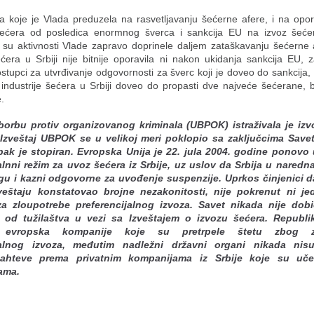
a koje je Vlada preduzela na rasvetljavanju šećerne afere, i na opo
šećera od posledica enormnog šverca i sankcija EU na izvoz šeće
a su aktivnosti Vlade zapravo doprinele daljem zataškavanju šećerne 
ećera u Srbiji nije bitnije oporavila ni nakon ukidanja sankcija EU, 
stupci za utvrđivanje odgovornosti za šverc koji je doveo do sankcija, 
e industrije šećera u Srbiji doveo do propasti dve najveće šećerane,
.
borbu protiv organizovanog kriminala (UBPOK) istraživala je izv
Izveštaj
UBPOK se u velikoj meri poklopio sa zaključcima Save
pak je stopiran.
Evropska Unija je 22. jula 2004. godine ponovo 
alnni režim za uvoz šećera iz Srbije, uz uslov da Srbija u naredn
ragu i kazni odgovorne za uvođenje suspenzije. Uprkos činjenici 
eštaju konstatovao brojne nezakonitosti, nije pokrenut ni jed
a zloupotrebe preferencijalnog izvoza. Savet nikada nije dob
u od tužilaštva u vezi sa Izveštajem o izvozu šećera. Republik
a evropska kompanije koje su pretrpele štetu zbog z
jalnog izvoza, međutim nadležni državni organi nikada nis
zahteve prema privatnim kompanijama iz Srbije koje su uče
ama.