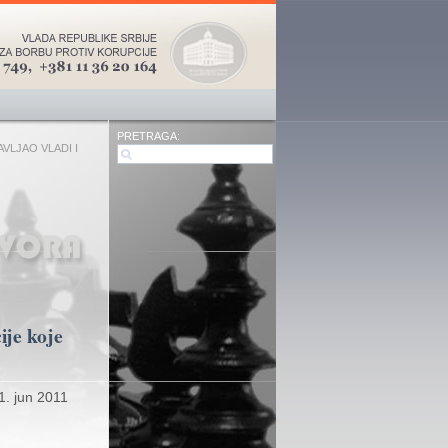
PRETRAGA:
VLJAO VLADI I
ije koje
1. jun 2011