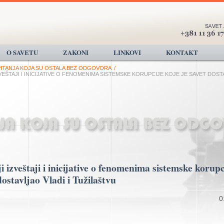
O SAVETU
ZAKONI
LINKOVI
KONTAKT
PITANJA KOJA SU OSTALA BEZ ODGOVORA
/
ZVEŠTAJI I INICIJATIVE O FENOMENIMA SISTEMSKE KORUPCIJE KOJE JE SAVET DOSTA
i izveštaji i inicijative o fenomenima sistemske korupc
dostavljao Vladi i Tužilaštvu
0