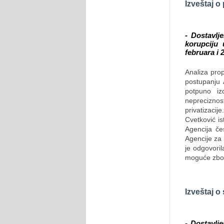
Izveštaj o 
- Dostavlj
korupciju 
februara i 
Analiza prop
postupanju A
potpuno iz
nepreciznos
privatizacij
Cvetković i
Agencija če
Agencije za 
je odgovoril
moguće zbog 
Izveštaj o
- Dostavlj