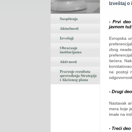
Izveštaj o
Saopštenja
-
Prvi deo
javnom tuž
Aktuelnosti
Izveštaji
Evropska un
preferencija
Obraćanje
zbog neadekv
institucijama
preferencij
šećera. Nak
Aktivnosti
konstatovao 
Praćenje rezultata
ne postoji 
sprovođenja Strategije
odgovornost 
i Akcionog plana
- Drugi deo
Nastavak an
mera koje je
imale na indu
- Treći deo