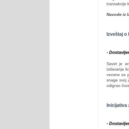
transakcije 
Navode iz I
Izveštaj o
- Dostavlje
Savet je an
izdavanja l
vezane za p
snage svoj Z
odigrao čov
Inicijativ
- Dostavlje