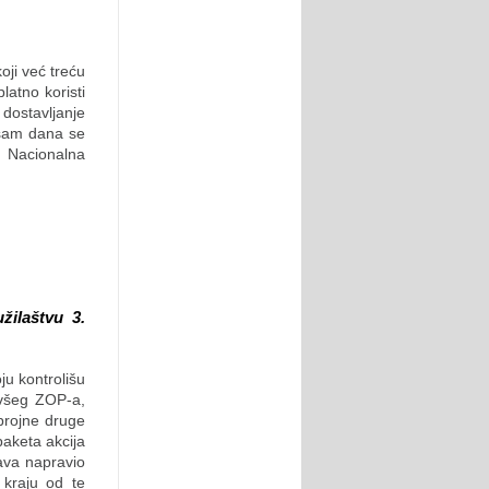
oji već treću
atno koristi
dostavljanje
osam dana se
 Nacionalna
žilaštvu 3.
ju kontrolišu
ivšeg ZOP-a,
 brojne druge
paketa akcija
ava napravio
kraju od te