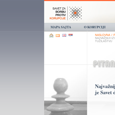
MAPA SAJTA
O KORUPCIJI
NASLOVNA
/
NAJVAŽNIJI I
TUŽILAŠTVU
Najvažnij
je Savet 