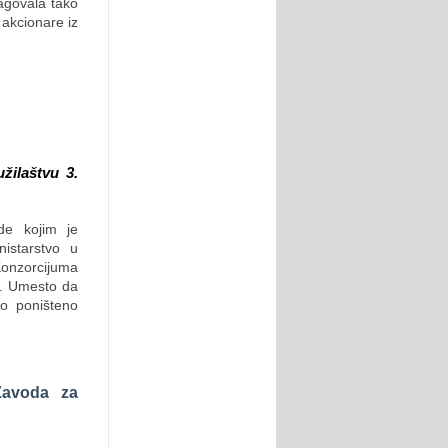
agovala tako
akcionare iz
žilaštvu 3.
de kojim je
istarstvo u
onzorcijuma
e. Umesto da
lo poništeno
 Zavoda za