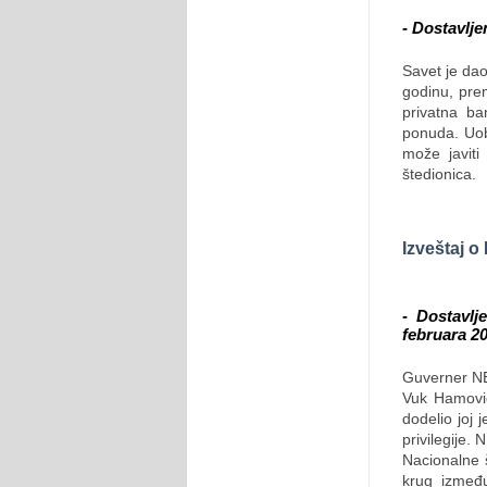
- Dostavlj
Savet je dao
godinu, pre
privatna ba
ponuda. Uob
može javit
štedionica.
Izveštaj o
- Dostavlj
februara 2
Guverner NBJ
Vuk Hamović
dodelio joj 
privilegije.
Nacionalne 
krug izmeđ