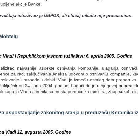
kupljene akcije Banke.
zveštaja istraživao je UBPOK, ali slučaj nikada nije procesuiran.
 Mobtelu
n Vladi i Republičkom javnom tužilaštvu 6. aprila 2005. Godine
alizirao najvažnije aspekte osnivanja kompanije, ulaganja osnivačk
icence za rad, zaključivanja Aneksa ugovora o osnivanju kompanije, ka
oslovanje i raspodelu dobiti. Vladi je između ostalog data preporuka 
aključak od 24. juna 2004. godine, budući da je u njegovoj pripremi 
ek koga je Vlada smenila sa mesta pomoćnika ministra, zbog sukoba in
a za uspostavljanje zakonitog stanja u preduzeću Keramika i
na Vladi 12. avgusta 2005. Godine