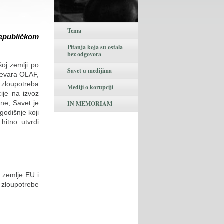
Tema
Republičkom
Pitanja koja su ostala
bez odgovora
oj zemlji po
Savet u medijima
prevara OLAF,
o zloupotreba
Mediji o korupciji
ije na izvoz
ne, Savet je
IN MEMORIAM
godišnje koji
hitno utvrdi
 zemlje EU i
e zloupotrebe