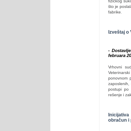
fizičkog su
što je posl
fabrike.
Izveštaj 
- Dostavlj
februara 2
Vrhovni su
Veterinars
ponovnom p
zaposlenih,
postupi po 
rešenje i za
Inicijati
obračun i 