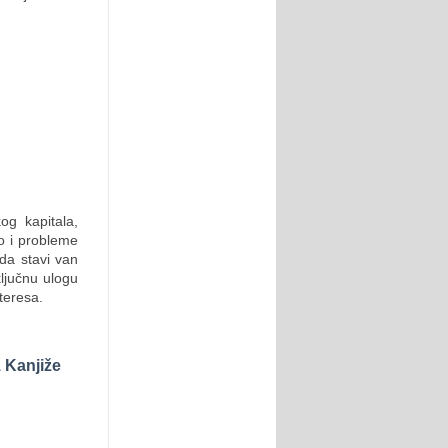
og kapitala,
o i probleme
da stavi van
ključnu ulogu
teresa.
z Kanjiže