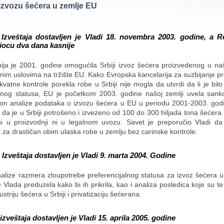
 izvozu šećera u zemlje EU
 Izveštaja dostavljen je Vladi 18. novembra 2003. godine, a 
iocu dva dana kasnije
ija je 2001. godine omogućila Srbiji izvoz šećera proizvedenog u naš
lnim uslovima na tržište EU. Kako Evropska kancelarija za suzbijanje 
atne kontrole porekla robe u Srbiji nije mogla da utvrdi da li je bil
alnog statusa, EU je početkom 2003. godine našoj zemlji uvela sankc
on analize podataka o izvozu šećera u EU u periodu 2001-2003. godi
da je u Srbiji potrošeno i izvezeno od 100 do 300 hiljada tona šećera 
ni u proizvodnji ni u legalnom uvozu. Savet je preporučio Vladi da 
za drastičan obim ulaska robe u zemlju bez carinske kontrole.
 Izveštaja dostavljen je Vladi 9. marta 2004. Godine
alize razmera zloupotrebe preferencijalnog statusa za izvoz šećera u
 Vlada preduzela kako bi ih prikrila, kao i analiza posledica koje su t
striju šećera u Srbiji i privatizaciju šećerana.
 izveštaja dostavljen je Vladi 15. aprila 2005. godine