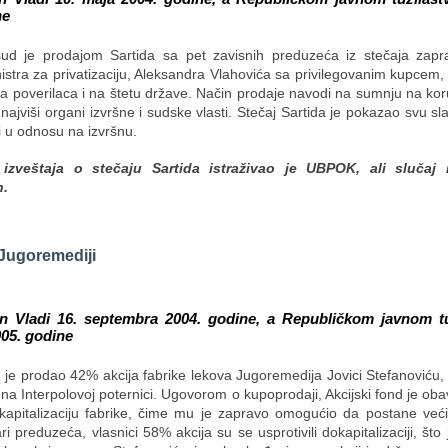
ne
sud je prodajom Sartida sa pet zavisnih preduzeća iz stečaja zap
stra za privatizaciju, Aleksandra Vlahovića sa privilegovanim kupcem,
a poverilaca i na štetu države. Način prodaje navodi na sumnju na kor
 najviši organi izvršne i sudske vlasti. Stečaj Sartida je pokazao svu s
ji u odnosu na izvršnu.
izveštaja o stečaju Sartida istraživao je UBPOK, ali slučaj 
n.
 Jugoremediji
en Vladi 16. septembra 2004. godine, a Republičkom javnom tu
005. godine
d je prodao 42% akcija fabrike lekova Jugoremedija Jovici Stefanoviću, 
 na Interpolovoj poternici. Ugovorom o kupoprodaji, Akcijski fond je o
okapitalizaciju fabrike, čime mu je zapravo omogućio da postane većin
ri preduzeća, vlasnici 58% akcija su se usprotivili dokapitalizaciji, što