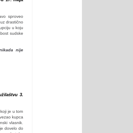
ravo sproveo
 uz drastično
upciju u koju
labost sudske
nikada nije
žilaštvu 3.
koji je u tom
bavezao kupca
ski vlasnik.
 je dovelo do