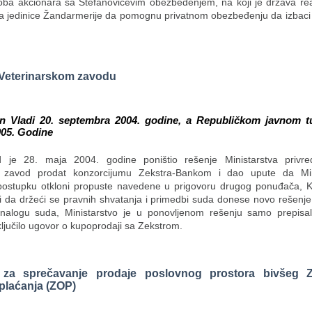
koba akcionara sa Stefanovićevim obezbeđenjem, na koji je država re
ala jedinice Žandarmerije da pomognu privatnom obezbeđenju da izbaci 
o Veterinarskom zavodu
en Vladi 20. septembra 2004. godine, a Republičkom javnom tu
005. Godine
d je 28. maja 2004. godine poništio rešenje Ministarstva privre
ki zavod prodat konzorcijumu Zekstra-Bankom i dao upute da Min
ostupku otkloni propuste navedene u prigovoru drugog ponuđača, K
 i da držeći se pravnih shvatanja i primedbi suda donese novo rešenj
nalogu suda, Ministarstvo je u ponovljenom rešenju samo prepisa
ključilo ugovor o kupoprodaji sa Zekstrom.
va za sprečavanje prodaje poslovnog prostora bivšeg
plaćanja (ZOP)