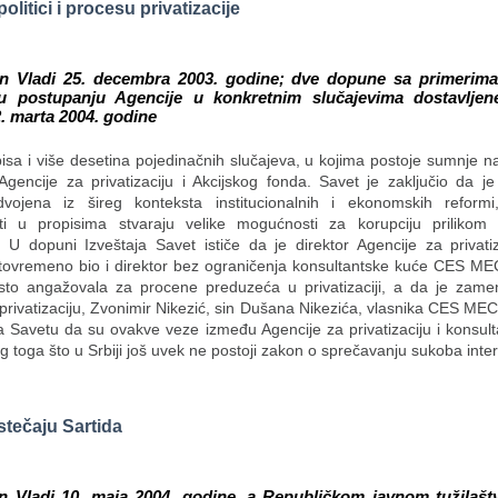
politici i procesu privatizacije
en Vladi 25. decembra 2003. godine; dve dopune sa primerim
u postupanju Agencije u konkretnim slučajevima dostavljen
2. marta 2004. godine
isa i više desetina pojedinačnih slučajeva, u kojima postoje sumnje n
gencije za privatizaciju i Akcijskog fonda. Savet je zaključio da je 
dvojena iz šireg konteksta institucionalnih i ekonomskih reform
ti u propisima stvaraju velike mogućnosti za korupciju prilikom
e. U dopuni Izveštaja Savet ističe da je direktor Agencije za privati
stovremeno bio i direktor bez ograničenja konsultantske kuće CES ME
sto angažovala za procene preduzeća u privatizaciji, a da je zamen
privatizaciju, Zvonimir Nikezić, sin Dušana Nikezića, vlasnika CES M
a Savetu da su ovakve veze između Agencije za privatizaciju i konsul
toga što u Srbiji još uvek ne postoji zakon o sprečavanju sukoba inte
 stečaju Sartida
en Vladi 10. maja 2004. godine, a Republičkom javnom tužilašt