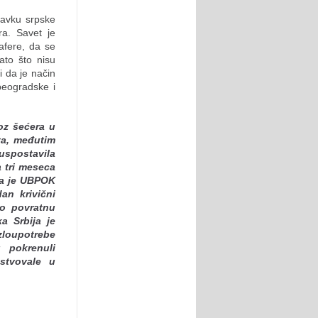
ravku srpske
ra. Savet je
afere, da se
zato što nisu
i da je način
 beogradske i
oz šećera u
ta, međutim
uspostavila
a tri meseca
da je UBPOK
an krivični
io povratnu
a Srbija je
loupotrebe
u pokrenuli
stvovale u