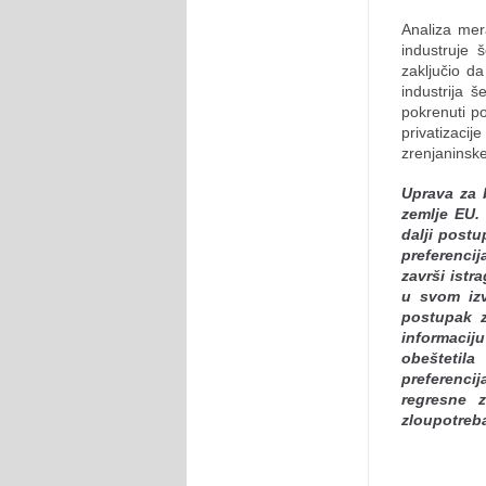
Analiza mer
industruje 
zaključio d
industrija š
pokrenuti po
privatizacij
zrenjaninske
Uprava za 
zemlje EU. 
dalji postu
preferencij
završi ist
u svom izv
postupak z
informacij
obeštetil
preferenci
regresne 
zloupotreb