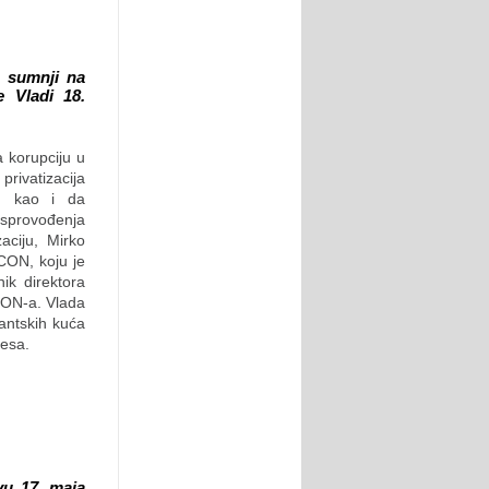
a sumnji na
e Vladi 18.
a korupciju u
privatizacija
i, kao i da
 sprovođenja
zaciju, Mirko
CON, koju je
ik direktora
ECON-a. Vlada
tantskih kuća
resa.
vu 17. maja