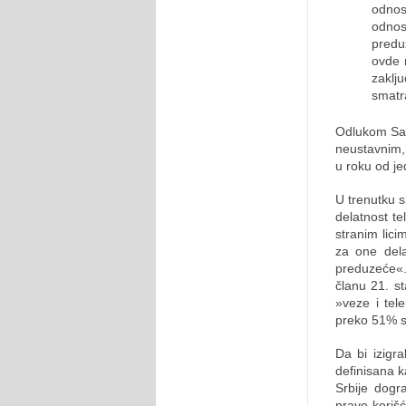
odnos
odnosn
predu
ovde 
zaklj
smatr
Odlukom Sav
neustavnim,
u roku od je
U trenutku s
delatnost t
stranim lici
za one dela
preduzeće«.
članu 21. s
»veze i tel
preko 51% s
Da bi izigr
definisana 
Srbije dogra
pravo koriš