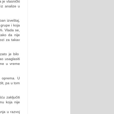
 je vlasnički
z analize u
ban izveštaj,
 grupe i koja
%. Vlada se,
tako da nije
lozi za takav
zato je bilo
ao usaglasiti
eme u vreme
a oprema. U
it, pa u tom
u zaključiti
mu koja nije
nja u razvoj