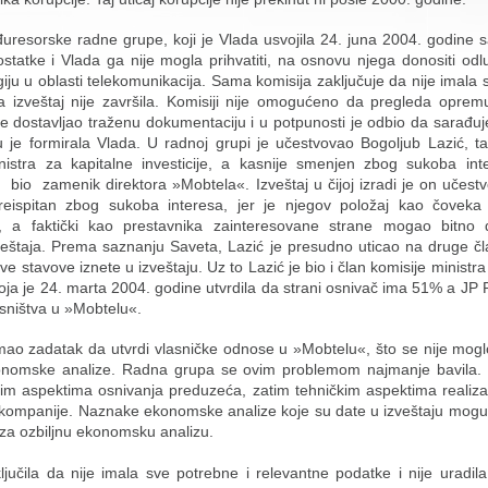
đuresorske radne grupe, koji je Vlada usvojila 24. juna 2004. godine 
tatke i Vlada ga nije mogla prihvatiti, na osnovu njega donositi odlu
giju u oblasti telekomunikacija. Sama komisija zaključuje da nije imala
a izveštaj nije završila. Komisiji nije omogućeno da pregleda oprem
je dostavljao traženu dokumentaciju i u potpunosti je odbio da sarađu
 je formirala Vlada. U radnoj grupi je učestvovao Bogoljub Lazić, t
istra za kapitalne investicije, a kasnije smenjen zbog sukoba inte
 bio zamenik direktora »Mobtela«. Izveštaj u čijoj izradi je on učest
reispitan zbog sukoba interesa, jer je njegov položaj kao čoveka
a, a faktički kao prestavnika zainteresovane strane mogao bitno
zveštaja. Prema saznanju Saveta, Lazić je presudno uticao na druge č
ove stavove iznete u izveštaju. Uz to Lazić je bio i član komisije ministra
 koja je 24. marta 2004. godine utvrdila da strani osnivač ima 51% a JP
sništva u »Mobtelu«.
imao zadatak da utvrdi vlasničke odnose u »Mobtelu«, što se nije mogl
onomske analize. Radna grupa se ovim problemom najmanje bavila.
nim aspektima osnivanja preduzeća, zatim tehničkim aspektima realiza
 kompanije. Naznake ekonomske analize koje su date u izveštaju mogu p
za ozbiljnu ekonomsku analizu.
ključila da nije imala sve potrebne i relevantne podatke i nije uradi