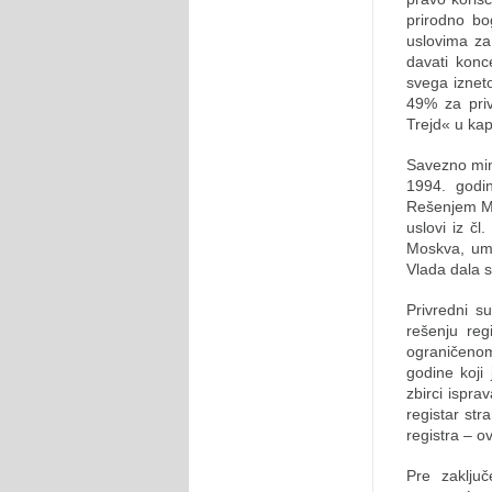
prirodno bo
uslovima za
davati konc
svega iznet
49% za priv
Trejd« u ka
Savezno min
1994. godin
Rešenjem Mi
uslovi iz č
Moskva, ume
Vlada dala s
Privredni s
rešenju re
ograničeno
godine koji
zbirci ispra
registar str
registra – o
Pre zaklju