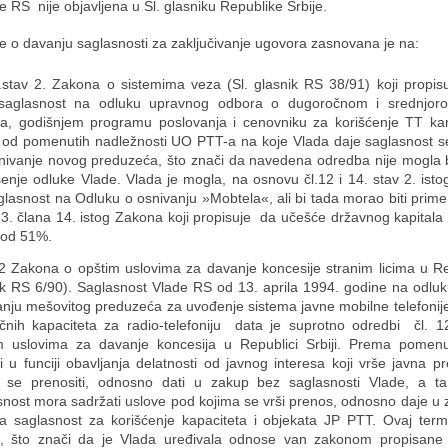
 RS nije objavljena u Sl. glasniku Republike Srbije.
e o davanju saglasnosti za zaključivanje ugovora zasnovana je na:
0.stav 2. Zakona o sistemima veza (Sl. glasnik RS 38/91) koji propis
saglasnost na odluku upravnog odbora o dugoročnom i srednjor
ja, godišnjem programu poslovanja i cenovniku za korišćenje TT kana
 od pomenutih nadležnosti UO PTT-a na koje Vlada daje saglasnost 
nivanje novog preduzeća, što znači da navedena odredba nije mogla b
enje odluke Vlade. Vlada je mogla, na osnovu čl.12 i 14. stav 2. ist
glasnost na Odluku o osnivanju »Mobtela«, ali bi tada morao biti prime
 3. člana 14. istog Zakona koji propisuje da učešće državnog kapitala
 od 51%.
 12 Zakona o opštim uslovima za davanje koncesije stranim licima u Rep
ik RS 6/90). Saglasnost Vlade RS od 13. aprila 1994. godine na odl
anju mešovitog preduzeća za uvođenje sistema javne mobilne telefonije
jučnih kapaciteta za radio-telefoniju data je suprotno odredbi čl. 
m uslovima za davanje koncesija u Republici Srbiji. Prema pomenu
ti u funciji obavljanja delatnosti od javnog interesa koji vrše javna 
se prenositi, odnosno dati u zakup bez saglasnosti Vlade, a ta
snost mora sadržati uslove pod kojima se vrši prenos, odnosno daje u 
la saglasnost za korišćenje kapaciteta i objekata JP PTT. Ovaj termi
, što znači da je Vlada uređivala odnose van zakonom propisane 