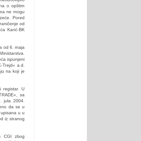
ona o opštim
cima ne mogu
uzeće. Pored
raničenje od
aća Karić-BK
a od 6. maja
inistarstva.
ća ispunjeni
-Trejd« a.d.
u na koji je
 registar. U
–TRADE«, sa
 jula 2004.
deno da se u
a upisana u u
od iz stranog
om CGI zbog