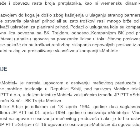
eže i obavezu rasta broja pretplatnika, kao ni vremensku dinamik
azvojem do koga je došlo zbog kašnjenja u ulaganju stranog partner
e ostvarila planirani prihod ali su zato troškovi rasli mnogo brže o
ivači uskraćeni za planirani prihod. Podaci o uslugama koje su kompan
avna lica povezna sa BK Trejdom, odnosno Kompanijom BK pod pri
ahtevaju analizu ugovora sa povezanim licima u toku čitavog poslova
 se pokaže da su troškovi rasli zbog sklapanja nepovoljnih poslova iz 
datni razlog za preispitivanje vlasništva u kompaniji »Mobtel«.
NJE
»Mobtel« je nastala ugovorom o osnivanju mešovitog preduzeća 
ne mobilne telefonije u Republici Srbiji, pod nazivom Mobilne tele
-PTT d.o.o, u daljem tekstu »Mobtel« zaključenim između JP PTT »Srb
Braća Karić – BK Trejd« Moskva.
like Srbije je odlukom od 13. aprila 1994. godine dala saglasno
bora JP PTT od 01. aprila 1994. godine o osnivanju »Mobtela«. Vlada
nost na ugovor o osnivanju mešovitog preduzeća i ako je to bio uslov
P PTT »Srbija« i čl. 16 ugovora o osnivanju »Mobtela« da ugovor stu