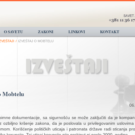
O SAVETU
ZAKONI
LINKOVI
KONTAKT
ZVEŠTAJI
/
IZVEŠTAJ O MOBTELU
 o Mobtelu
06.
imne dokumentacije, sa sigurnošću se može zaključiti da je kompan
 ozbiljno kršenje zakona, da je poslovala u privilegovanim uslovima 
mom. Korišćenje političkih uticaja i patronata države radi sticanja pr
ika korupcije. Taj uticaj korupcije nije prekinut ni posle 2000. godine.