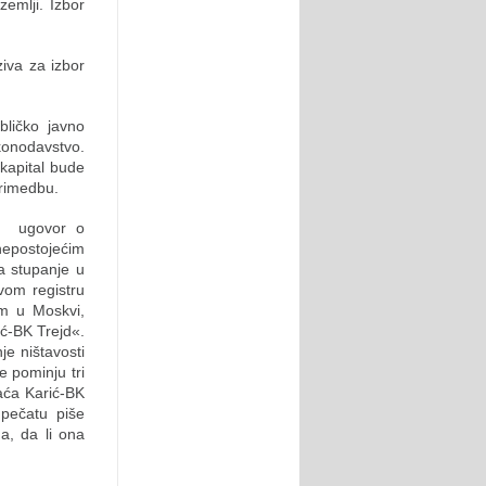
emlji. Izbor
iva za izbor
ličko javno
konodavstvo.
kapital bude
primedbu.
a« ugovor o
epostojećim
a stupanje u
vom registru
em u Moskvi,
ić-BK Trejd«.
je ništavosti
 pominju tri
aća Karić-BK
pečatu piše
a, da li ona