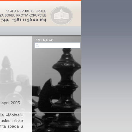
PRETRAGA:
 april 2005
ija »Mobtel«
usled bliske
ofita spada u