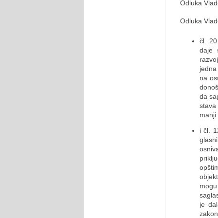
Odluka Vlade
Odluka Vlad
čl. 2
daje 
razvo
jedna
na os
donoš
da sa
stava
manji
i čl.
glasn
osniv
prikl
opšti
objek
mogu 
sagla
je da
zakon