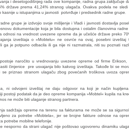
vanja i desetogodišnjeg rada ove kompanije, radna grupa zaključuje da
6% države prema 41,24% stranog ulagača. Ovakva podela ne sledi i
to kasnije u istupanjima u javnosti potvrđuje i predsednik radne grupe.
adne grupe je izdvojio svoje mišljenje i Vladi i javnosti dostavlja pose
osnovu dokumentacije koja je bila dostupna i ostalim članovima radne
a odnosi na vrednost uvezene opreme da je učešće države preko 70
vajanja izveštaja o »Mobtelu« ne osvrće na ovaj, posebni izveštaj 
i ga je potpuno odbacila ili ga nije ni razmatrala, niti su poznati raz
postoje naročito u vrednovanju uvezene opreme od firme Erikson, 
siti činjenice pre usvajanja bilo kakvog izveštaja. Takođe bi se mor
 bi se priznao stranom ulagaču zbog povećanih troškova uvoza opr
a, ni odvojeni izveštaj ne daju odgovor na koji je način kupljen
ji postoji podatak da je deo opreme kompanija »Mobtel« kupila na kred
iznos ne može biti ulaganje stranog partnera.
nja sadržaja opreme na terenu sa fakturama ne može se sa sigurnošć
vljeno za potrebe »Mobtela«, jer se brojne fakture odnose na opre
a potrebe mobilne telefonije.
 je nesporno da strani ulagač nije poštovao ugovorenu dinamiku ulaga