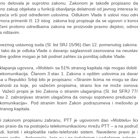
no delovala je suprotno zakonu. Zakonom je takođe propisano da
o zakup objekata u funkciji obavljanja delatnosti od javnog interesa ko
zeća vrši pod određenim uslovima. Odlukom Vlade ti uslovi nisu odr
mora primeniti čl. 13 istog zakona koji propisuje da se ugovori o konce
učeni protivno odredbama zakona ne proizvode pravno dejstvo, odno
a ništavim.
eznog ustavnog suda (Sl. list SRJ 15/96) član 12. pomenutog zakona 
 tako da je odluka Vlade o davanju saglasnosti zasnovana na neustavn
dne godine mogao je biti podnet zahtev za poništaj odluke Vlade.
klapanja ugovora, »Mobtel« sa 51% stranog kapitala nije mogao dobiti
elekomunikacija. Članom 3.stav 1. Zakona o opštim uslovima za davan
ma u Republici Srbiji bilo je propisano: «Stranim licima ne mogu se dav
tnosti za koje, po važećim propisima, strano lice ne može osnova
 Važeći propis je bio Zakona o stranim ulaganjima (Sl. list SFRJ 77/8
tav 2. zabranjivao stranim ulagačima da osnuju sopstveno preduzeće 
ekomunikacija«. Pod stranim licem Zakon podrazumeva i mešovito 
tranog kapitala.
ali zakonom propisanu zabranu, PTT je ugovorom dao »Mobtelu« lic
kao pravo da na postojeću telekomunikacionu mrežu PTT – a na područ
di, koristi i eksploatiše radio-telefonski sistem. Navedeno pravo je
ćenja radio – frekvencija, koje su i po tadašnjem i sadašnjem zakonu 