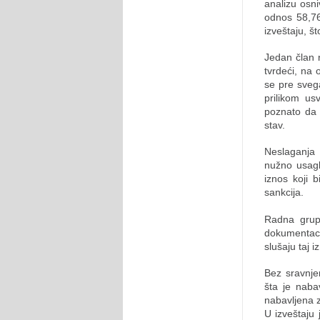
analizu osni
odnos 58,7
izveštaju, š
Jedan član r
tvrdeći, na 
se pre sveg
prilikom us
poznato da l
stav.
Neslaganja 
nužno usagla
iznos koji
sankcija.
Radna grup
dokumentaci
slušaju taj 
Bez sravnje
šta je naba
nabavljena z
U izveštaju