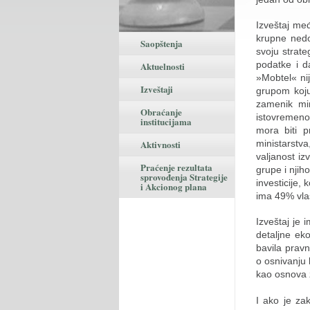
Izveštaj me
krupne nedos
Saopštenja
svoju strate
podatke i d
Aktuelnosti
»Mobtel« ni
Izveštaji
grupom koju
zamenik min
Obraćanje
istovremeno
institucijama
mora biti p
ministarstv
Aktivnosti
valjanost i
Praćenje rezultata
grupe i njih
sprovođenja Strategije
investicije,
i Akcionog plana
ima 49% vla
Izveštaj je 
detaljne ek
bavila prav
o osnivanju
kao osnova 
I ako je za