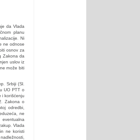
uje da Vlada
očnom planu
lizacije. Ni
se ne odnose
iti osnov za
og Zakona da
njen uslov iz
 ne može biti
. Srbiji (Sl.
uku UO PTT o
 i korišćenju
12. Zakona o
toj odredbi,
preduzeća, ne
 eventualna
zakup. Vlada
n ne koristi
nadležnosti,