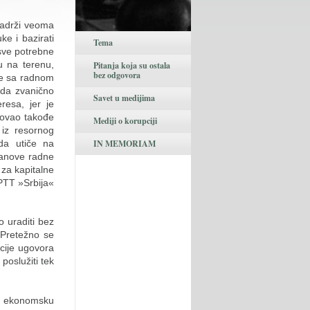
sadrži veoma
ke i bazirati
Tema
 sve potrebne
u na terenu,
Pitanja koja su ostala
bez odgovora
je sa radnom
ada zvanično
Savet u medijima
resa, jer je
vovao takođe
Mediji o korupciji
 iz resornog
 da utiče na
IN MEMORIAM
lanove radne
 za kapitalne
 PTT »Srbija«
o uraditi bez
 Pretežno se
cije ugovora
oslužiti tek
la ekonomsku