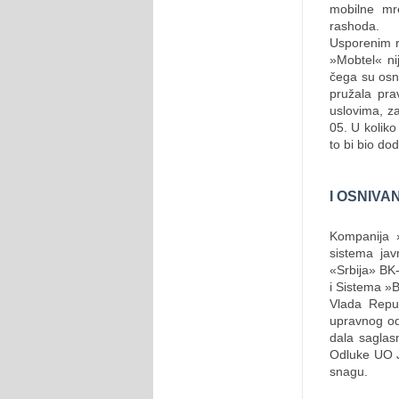
mobilne mr
rashoda.
Usporenim r
»Mobtel« nij
čega su osn
pružala pr
uslovima, z
05. U koliko
to bi bio do
I OSNIVA
Kompanija 
sistema jav
«Srbija» BK
i Sistema »
Vlada Repub
upravnog od
dala saglas
Odluke UO J
snagu.