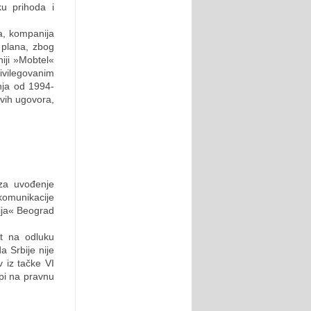
u prihoda i
a, kompanija
d plana, zbog
iji »Mobtel«
vilegovanim
nja od 1994-
ovih ugovora,
za uvođenje
komunikacije
ija« Beograd
st na odluku
 Srbije nije
 iz tačke VI
pi na pravnu