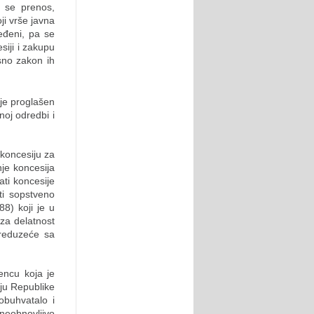
 se prenos,
ji vrše javna
eđeni, pa se
siji i zakupu
sno zakon ih
je proglašen
oj odredbi i
 koncesiju za
je koncesija
ati koncesije
ti sopstveno
8) koji je u
za delatnost
preduzeće sa
encu koja je
ju Republike
 obuhvatalo i
neobnovljivo