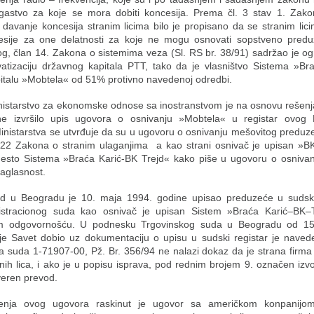
gastvo za koje se mora dobiti koncesija. Prema čl. 3 stav 1. Zak
 davanje koncesija stranim licima bilo je propisano da se stranim li
esije za one delatnosti za koje ne mogu osnovati sopstveno pred
og, član 14. Zakona o sistemima veza (Sl. RS br. 38/91) sadržao je og
atizaciju državnog kapitala PTT, tako da je vlasništvo Sistema »Br
pitalu »Mobtela« od 51% protivno navedenoj odredbi.
istarstvo za ekonomske odnose sa inostranstvom je na osnovu rešenj
e izvršilo upis ugovora o osnivanju »Mobtela« u registar ovog M
nistarstva se utvrđuje da su u ugovoru o osnivanju mešovitog preduze
l. 22 Zakona o stranim ulaganjima a kao strani osnivač je upisan »BK
sto Sistema »Braća Karić-BK Trejd« kako piše u ugovoru o osnivanj
aglasnost.
ud u Beogradu je 10. maja 1994. godine upisao preduzeće u sudski
gistracionog suda kao osnivač je upisan Sistem »Braća Karić–BK
m odgovornošću. U podnesku Trgovinskog suda u Beogradu od 15.
 je Savet dobio uz dokumentaciju o upisu u sudski registar je nave
va suda 1-71907-00, Pž. Br. 356/94 ne nalazi dokaz da je strana firm
anih lica, i ako je u popisu isprava, pod rednim brojem 9. označen izv
veren prevod.
čenja ovog ugovora raskinut je ugovor sa američkom konpanij