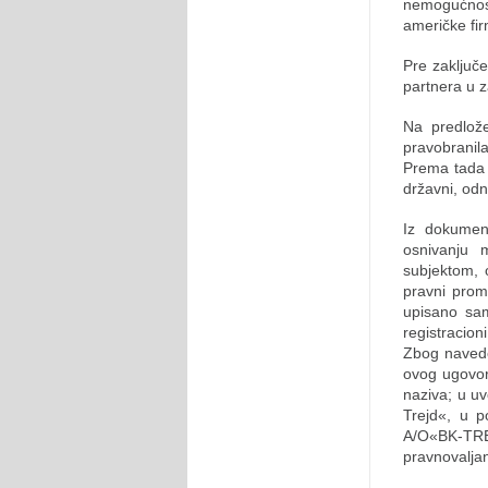
nemogućnost
američke fir
Pre zaključ
partnera u 
Na predlož
pravobranil
Prema tada 
državni, odn
Iz dokumen
osnivanju 
subjektom, 
pravni prom
upisano sam
registracion
Zbog naveden
ovog ugovor
naziva; u u
Trejd«, u 
A/O«BK-TREJ
pravnovalja