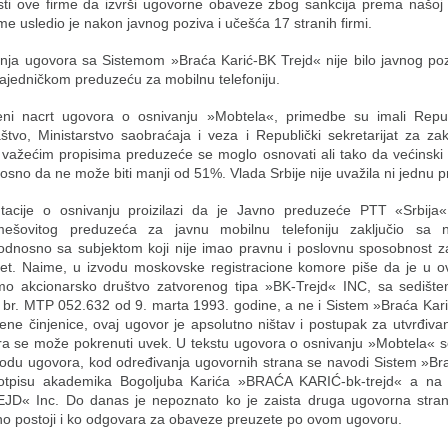
i ove firme da izvrši ugovorne obaveze zbog sankcija prema našoj z
me usledio je nakon javnog poziva i učešća 17 stranih firmi.
enja ugovora sa Sistemom »Braća Karić-BK Trejd« nije bilo javnog poz
zajedničkom preduzeću za mobilnu telefoniju.
eni nacrt ugovora o osnivanju »Mobtela«, primedbe su imali Repub
aštvo, Ministarstvo saobraćaja i veza i Republički sekretarijat za za
važećim propisima preduzeće se moglo osnovati ali tako da većinski 
osno da ne može biti manji od 51%. Vlada Srbije nije uvažila ni jednu 
tacije o osnivanju proizilazi da je Javno preduzeće PTT «Srbij
mešovitog preduzeća za javnu mobilnu telefoniju zaključio sa n
odnosno sa subjektom koji nije imao pravnu i poslovnu sposobnost z
et. Naime, u izvodu moskovske registracione komore piše da je u o
o akcionarsko društvo zatvorenog tipa »BK-Trejd« INC, sa sedišt
i br. MTP 052.632 od 9. marta 1993. godine, a ne i Sistem »Braća Kar
e činjenice, ovaj ugovor je apsolutno ništav i postupak za utvrđivan
a se može pokrenuti uvek. U tekstu ugovora o osnivanju »Mobtela« se
vodu ugovora, kod određivanja ugovornih strana se navodi Sistem »Br
potpisu akademika Bogoljuba Karića »BRAĆA KARIĆ-bk-trejd« a na 
D« Inc. Do danas je nepoznato ko je zaista druga ugovorna stran
no postoji i ko odgovara za obaveze preuzete po ovom ugovoru.