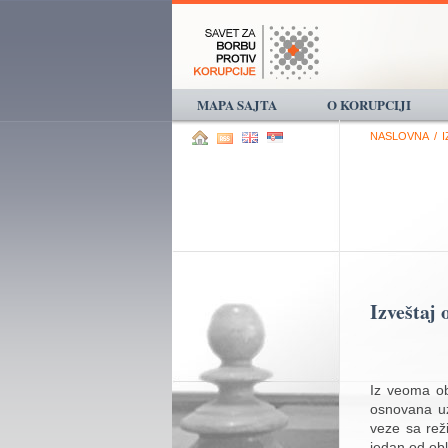
MAPA SAJTA
O KORUPCIJI
NASLOVNA
/
I
Izveštaj
Iz veoma ob
osnovana uz
veze sa reži
jedan od obl