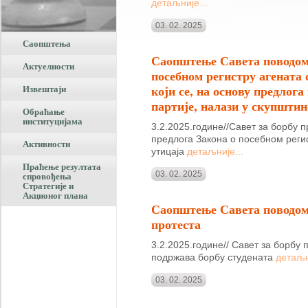
детаљније...
03. 02. 2025
Саопштења
Саопштење Савета поводом
Актуелности
посебном регистру агената 
који се, на основу предлога
Извештаји
партије, налази у скупштин
Обраћање
институцијама
3.2.2025.године//Савет за борбу п
предлога Закона о посебном регис
Активности
утицаја
детаљније...
Праћење резултата
03. 02. 2025
спровођења
Стратегије и
Акционог плана
Саопштење Савета поводом
протеста
3.2.2025.године// Савет за борбу 
подржава борбу студената
детаљн
03. 02. 2025