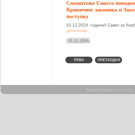
Саопштење Савета поводом
Кривичног законика и Зак
поступку
10.12.2024. године// Савет за бор
детаљније...
10. 12. 2024
ПРВА
ПРЕТХОДНА
Beograd, Nemanjina 11; tel: (011)