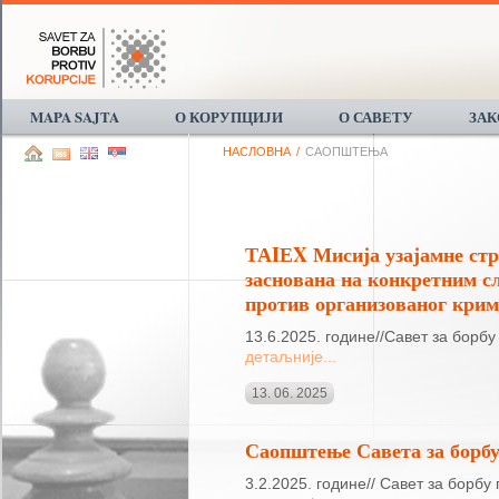
MAPA SAJTA
О КОРУПЦИЈИ
О САВЕТУ
ЗА
НАСЛОВНА
/
САОПШТЕЊА
ТАIЕX Мисија узајамне стр
заснована на конкретним сл
против организованог крим
13.6.2025. године//Савет за борбу
детаљније...
13. 06. 2025
Саопштење Савета за борбу
3.2.2025. године// Савет за борбу