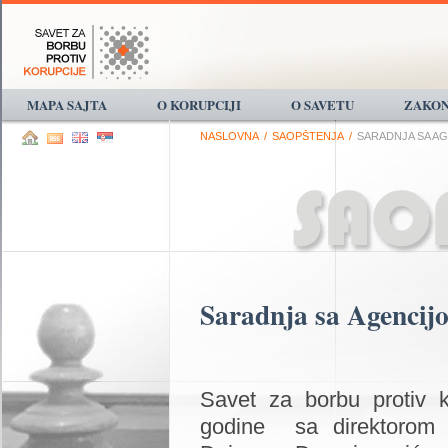
MAPA SAJTA
O KORUPCIJI
O SAVETU
ZAKON
NASLOVNA
/
SAOPŠTENJA
/
SARADNJA SA A
Saradnja sa Agencijo
Savet za borbu protiv 
godine sa direktorom A