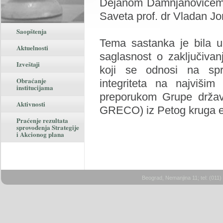
Dejanom Damnjanovićem. 
Saveta prof. dr Vladan Jon
Saopštenja
Tema sastanka je bila u
Aktuelnosti
saglasnost o zaključiv
Izveštaji
koji se odnosi na spr
Obraćanje
integriteta na najviši
institucijama
preporukom Grupe držav
Aktivnosti
GRECO) iz Petog kruga ev
Praćenje rezultata
sprovođenja Strategije
i Akcionog plana
Beograd, Nemanjina 11; tel: (011)