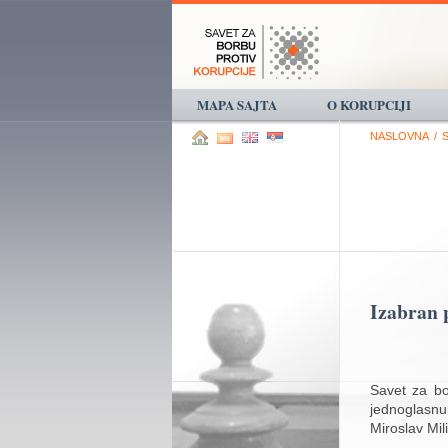
MAPA SAJTA
O KORUPCIJI
NASLOVNA
/
Izabran 
Savet za bo
jednoglasnu
Miroslav Mil