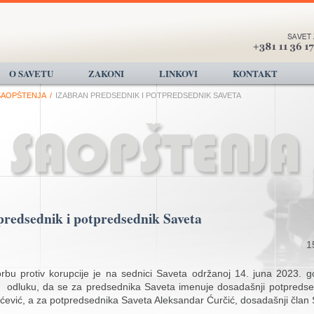
O SAVETU
ZAKONI
LINKOVI
KONTAKT
SAOPŠTENJA
/
IZABRAN PREDSEDNIK I POTPREDSEDNIK SAVETA
predsednik i potpredsednik Saveta
1
rbu protiv korupcije je na sednici Saveta održanoj 14. juna 2023. 
 odluku, da se za predsednika Saveta imenuje dosadašnji potpredsed
ićević, a za potpredsednika Saveta Aleksandar Ćurčić, dosadašnji član