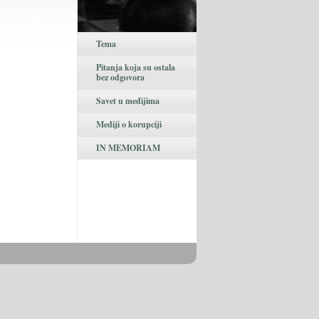
Tema
Pitanja koja su ostala
bez odgovora
Savet u medijima
Mediji o korupciji
IN MEMORIAM