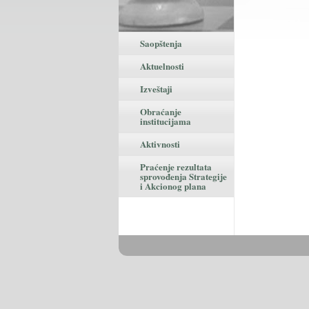
Saopštenja
Aktuelnosti
Izveštaji
Obraćanje
institucijama
Aktivnosti
Praćenje rezultata
sprovođenja Strategije
i Akcionog plana