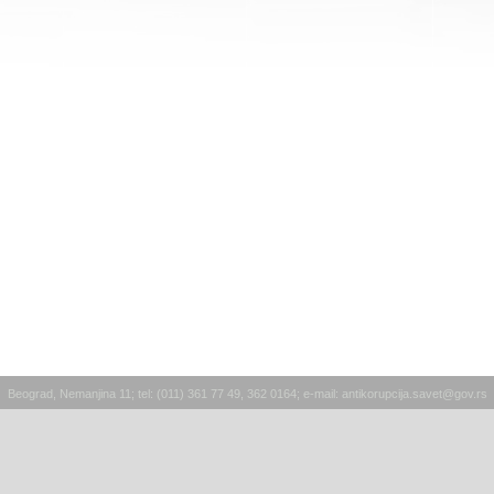
Beograd, Nemanjina 11; tel: (011) 361 77 49, 362 0164; e-mail:
antikorupcija.savet@gov.rs