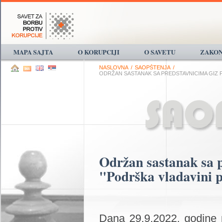
MAPA SAJTA
O KORUPCIJI
O SAVETU
ZAKON
NASLOVNA
/
SAOPŠTENJA
/
ODRŽAN SASTANAK SA PREDSTAVNICIMA GIZ PR
Održan sastanak sa 
"Podrška vladavini p
Dana 29.9.2022. godine 