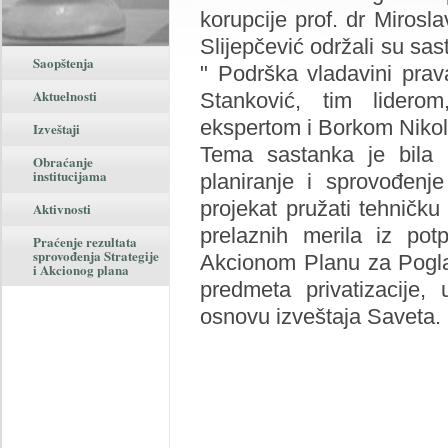
korupcije prof. dr Mirosl
Slijepčević održali su sa
Saopštenja
" Podrška vladavini prav
Aktuelnosti
Stanković, tim lidero
ekspertom i Borkom Niko
Izveštaji
Tema sastanka je bila 
Obraćanje
institucijama
planiranje i sprovođenje
projekat pružati tehničku
Aktivnosti
prelaznih merila iz potp
Praćenje rezultata
sprovođenja Strategije
Akcionom Planu za Pogla
i Akcionog plana
predmeta privatizacije, 
osnovu izveštaja Saveta.