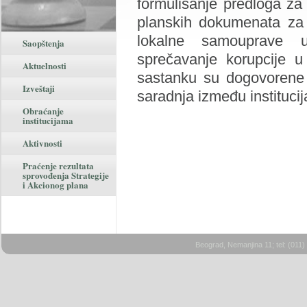
formulisanje predloga za
planskih dokumenata za 
lokalne samouprave 
Saopštenja
sprečavanje korupcije 
Aktuelnosti
sastanku su dogovorene p
Izveštaji
saradnja između institucij
Obraćanje
institucijama
Aktivnosti
Praćenje rezultata
sprovođenja Strategije
i Akcionog plana
Beograd, Nemanjina 11; tel: (011)