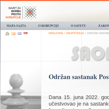
MAPA SAJTA
O KORUPCIJI
O SAVETU
ZAKON
NASLOVNA
/
SAOPŠTENJA
/
ODRŽAN SASTAN
Održan sastanak Pos
Dana 15. juna 2022. god
učestvovao je na sastan