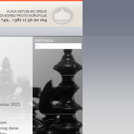
PRETRAGA:
embar 2021
ikom
dnog dana
bije.