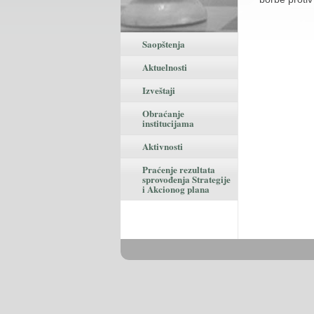
Saopštenja
Aktuelnosti
Izveštaji
Obraćanje
institucijama
Aktivnosti
Praćenje rezultata
sprovođenja Strategije
i Akcionog plana