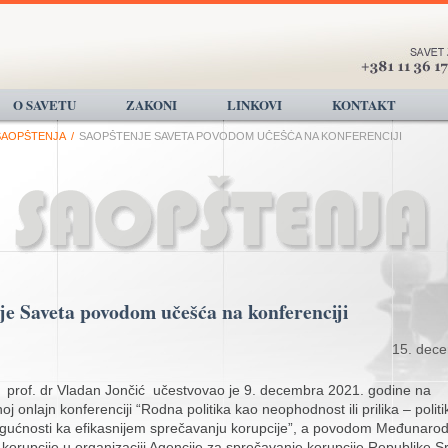
O SAVETU
ZAKONI
LINKOVI
KONTAKT
SAOPŠTENJA
/
SAOPŠTENJE SAVETA POVODOM UČEŠĆA NA KONFERENCIJI
je Saveta povodom učešća na konferenciji
15. dec
 prof. dr Vladan Jončić učestvovao je 9. decembra 2021. godine na
 onlajn konferenciji “Rodna politika kao neophodnost ili prilika – polit
gućnosti ka efikasnijem sprečavanju korupcije”, a povodom Međunaro
 korupcije u organizaciji Agencije za sprečavanje korupcije Republike Sr