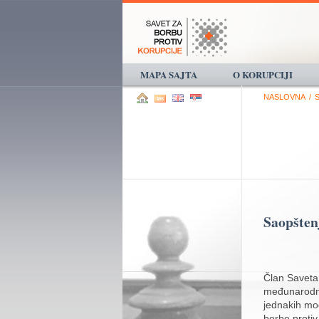
MAPA SAJTA
O KORUPCIJI
NASLOVNA
/
Saopšten
Član Saveta
međunarodnoj
jednakih mo
borbe protiv