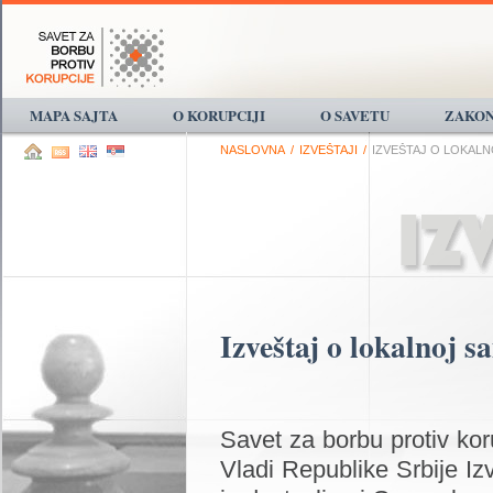
MAPA SAJTA
O KORUPCIJI
O SAVETU
ZAKON
NASLOVNA
/
IZVEŠTAJI
/
IZVEŠTAJ O LOKAL
Izveštaj o lokalnoj 
Savet za borbu protiv kor
Vladi Republike Srbije Iz