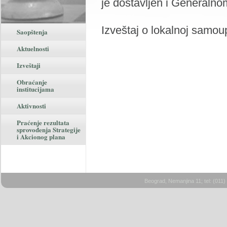
je dostavljen i Generalno
Izveštaj o lokalnoj samou
Saopštenja
Aktuelnosti
Izveštaji
Obraćanje
institucijama
Aktivnosti
Praćenje rezultata
sprovođenja Strategije
i Akcionog plana
Beograd, Nemanjina 11; tel: (011)