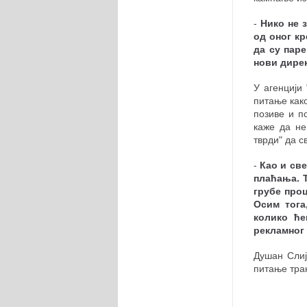
-
Нико не 
од оног кр
да су пар
нови дире
У агенцији
питање како
позиве и п
каже да не
тврди" да с
-
Као и све
плаћања. Т
грубе про
Осим тога
колико ће
рекламног
Душан Слиј
питање тра