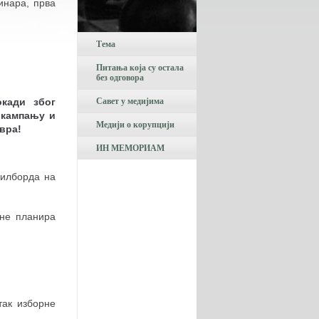
инара, прва
Тема
Питања која су остала
без одговора
Савет у медијима
окади због
 кампању и
Медији о корупцији
вра!
ИН МЕМОРИАМ
билборда на
 не планира
так изборне