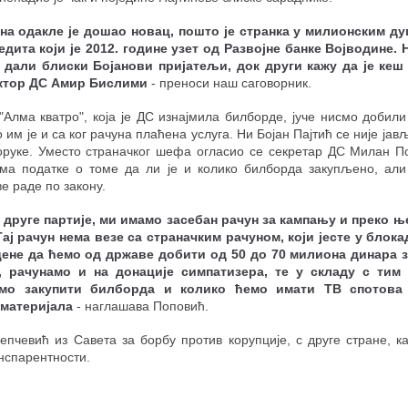
зна одакле је дошао новац, пошто је странка у милионским д
едита који је 2012. године узет од Развојне банке Војводине. 
е дали блиски Бојанови пријатељи, док други кажу да је кеш
ктор ДС Амир Бислими
- преноси наш саговорник.
 "Алма кватро", која је ДС изнајмила билборде, јуче нисмо добили
 им је и са ког рачуна плаћена услуга. Ни Бојан Пајтић се није ја
оруке. Уместо страначког шефа огласио се секретар ДС Милан По
ма податке о томе да ли је и колико билборда закупљено, али
ве раде по закону.
 друге партије, ми имамо засебан рачун за кампању и преко њ
ај рачун нема везе са страначким рачуном, који јесте у блока
цене да ћемо од државе добити од 50 до 70 милиона динара з
, рачунамо и на донације симпатизера, те у складу с тим
мо закупити билборда и колико ћемо имати ТВ спотова
 материјала
- наглашава Поповић.
епчевић из Савета за борбу против корупције, с друге стране, ка
нспарентности.