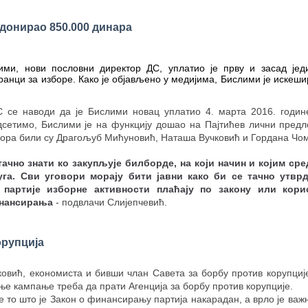
донирао 850.000 динара
ми, нови пословни директор ДС, уплатио је прву и засад јед
ранци за изборе. Како је објављено у медијима, Бислими је искеш
С се наводи да је Бислими новац уплатио 4. марта 2016. годин
дсетимо, Бислими је на функцију дошао на Пајтићев лични предло
бора били су Драгољуб Мићуновић, Наташа Вучковић и Гордана Чо
тачно знати ко закупљује билборде, на који начин и којим ср
уга. Сви уговори морају бити јавни како би се тачно утвр
 партије изборне активности плаћају по закону или кори
инансирања
- подвлачи Слијепчевић.
орупција
овић, економиста и бивши члан Савета за борбу против корупције
е кампање треба да прати Агенција за борбу против корупције.
е то што је Закон о финансирању партија накарадан, а врло је важ