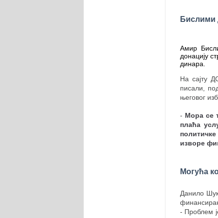
Бислими 
Амир Бисли
донацију ст
динара.
На сајту Д
писали, по
његовог из
-
Мора се 
плаћа усл
политичке
изворе ф
Могућа к
Данило Шук
финансирањ
- Проблем ј