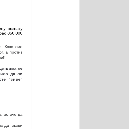
ину познату
ирао 850.000
е. Како смо
г, а против
мић.
едствима се
дило да ли
сте "сиве"
, истиче да
но да токови