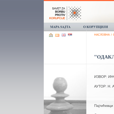
MAPA SAJTA
О КОРУПЦИЈИ
НАСЛОВНА
/
"ОДАКЛ
ИЗВОР: И
АУТОР: Н.
Пајтићевци 