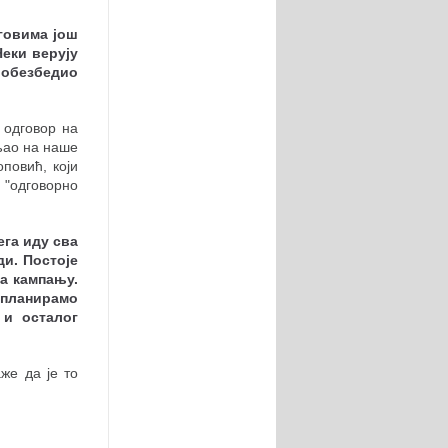
уговима још
Неки верују
 обезбедио
 одговор на
вљао на наше
повић, који
 "одговорно
ега иду сва
ди. Постоје
а кампању.
 планирамо
 и осталог
же да је то