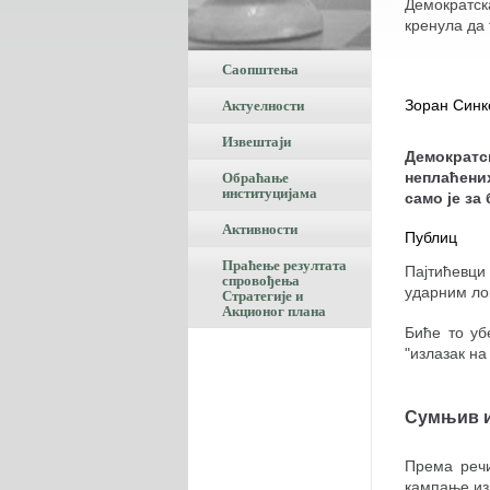
Демократск
кренула да
Саопштења
Актуелности
Зоран Синк
Извештаји
Демократс
Обраћање
неплаћени
институцијама
само је за
Активности
Публиц
Праћење резултата
Пајтићевци
спровођења
ударним ло
Стратегије и
Акционог плана
Биће то уб
"излазак на
Сумњив и
Према речи
кампање изн