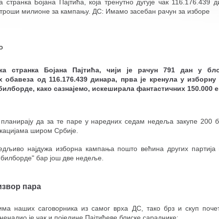
а странка Бојана Пајтића, која тренутно дугује чак 116.176.439 д
 троши милионе за кампању. ДС: Имамо засебан рачун за изборе
о
ка странка Бојана Пајтића, чији је рачун 791 дан у бл
х обавеза од 116.176.439 динара, прва је кренула у изборну
 билборде, како сазнајемо, искеширала фантастичних 150.000 е
 планирају да за те паре у наредних седам недеља закупе 200 
кацијама широм Србије.
едљиво најдужа изборна кампања пошто већина других партија
 билборде" бар још две недеље.
звор пара
ма наших саговорника из самог врха ДС, тако брз и скуп поче
енадио је чак и поједине Пајтићеве блиске сараднике: